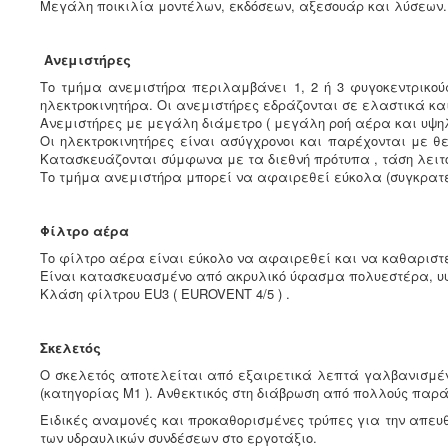
Μεγάλη ποικιλία μοντέλων, εκδόσεων, αξεσουάρ και λύσεων.
Ανεμιστήρες
Το τμήμα ανεμιστήρα περιλαμβάνει 1, 2 ή 3 φυγοκεντρικο
ηλεκτροκινητήρα. Οι ανεμιστήρες εδράζονται σε ελαστικά κ
Ανεμιστήρες με μεγάλη διάμετρο ( μεγάλη ροή αέρα και υψηλή
Οι ηλεκτροκινητήρες είναι ασύγχρονοι και παρέχονται με θε
Κατασκευάζονται σύμφωνα με τα διεθνή πρότυπα , τάση λειτου
Το τμήμα ανεμιστήρα μπορεί να αφαιρεθεί εύκολα (συγκρατείτ
Φίλτρο αέρα
Το φίλτρο αέρα είναι εύκολο να αφαιρεθεί και να καθαριστε
Είναι κατασκευασμένο από ακρυλικό ύφασμα πολυεστέρα, υψηλ
Κλάση φίλτρου EU3 ( EUROVENT 4/5 ) .
Σκελετός
Ο σκελετός αποτελείται από εξαιρετικά λεπτά γαλβανισμέν
(κατηγορίας Μ1 ). Ανθεκτικός στη διάβρωση από πολλούς παράγ
Ειδικές αναμονές και προκαθορισμένες τρύπες για την απευθ
των υδραυλικών συνδέσεων στο εργοτάξιο.