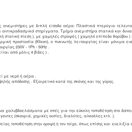
ύς ανεμιστήρες με διπλή είσοδο αέρα. Πλαστικά πτερύγια τελευτ
αι αντικραδασμικά στηρίγματα. Τμήμα ανεμιστήρα στατικά και δυν
 στατική πίεση ), με χαμηλές στροφές ( χαμηλό επίπεδο θορύβου ) 
ρμική προστασία (Klixon), ο πυκνωτής λειτουργίας είναι μόνιμα εν
ργίας 230V - 1Ph - 50Hz .
αι από μόλις 4 βίδες ) .
ί με νερό ή αέρα .
ής απόδοσης . Εξαιρετικό κατά της σκόνης και της γύρης.
α χαλυβδοελάσματα με οπές για την εύκολη τοποθέτηση στο δάπεδ
οντες (σκουριά, χημικές ουσίες, διαλύτες, αλκοόλες κτλ. ).
είας τοποθέτηση στην οροφή ή τον τοίχο, όπως επίσης και ευελιξία